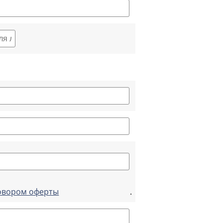
говором оферты
.